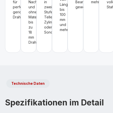
für
Nachschneiden
in
Bearbeitungsschritte
mehr.
vol
Längen
perfekt
und
zwei
gewendet.
Stah
bis
gerichteten
ohne
Stufen,
100
Draht.
Materialverlust
Tellerkopf,
mm
bis
Zylinder
und
zu
oder
mehr.
18
Sonderform.
mm
Drahtdurchmesser.
Technische Daten
Spezifikationen im Detail