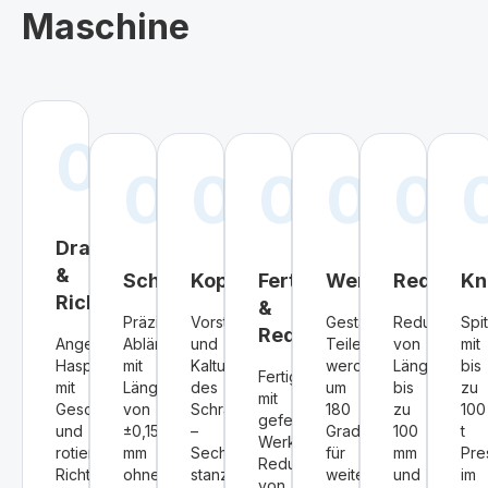
Maschine
01
02
03
04
05
06
Drahtabwicklung
&
Schneiden
Kopfstauchen
Fertigstauchen
Wenden
Reduzier
Kn
Richten
&
Präzises
Vorstauchen
Gestauchte
Reduzieren
Spi
Reduzieren
Angetriebene
Ablängen
und
Teile
von
mit
Haspel
mit
Kaltumformung
werden
Längen
bis
Fertigstauchen
mit
Längentoleranzen
des
um
bis
zu
mit
Geschwindigkeitsregelung
von
Schraubenkopfes
180
zu
100
gefederten
und
±0,15
–
Grad
100
t
Werkzeugen.
rotierendes
mm
Sechskant
für
mm
Pre
Reduzieren
Richtwerk
ohne
stanzen
weitere
und
im
von