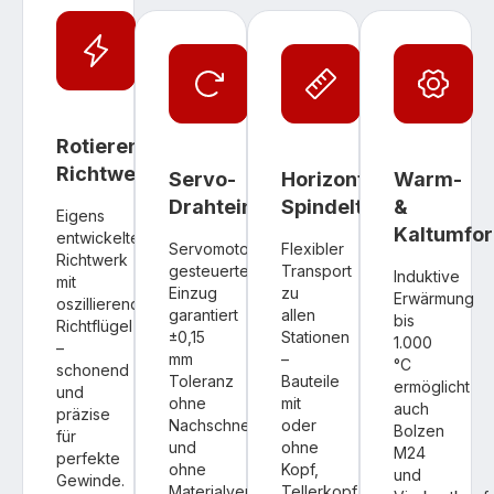
Rotierendes
Richtwerk
Servo-
Horizontaler
Warm-
Drahteinzug
Spindeltransport
&
Eigens
Kaltumfo
entwickeltes
Servomotor
Flexibler
Richtwerk
gesteuerter
Transport
Induktive
mit
Einzug
zu
Erwärmung
oszillierendem
garantiert
allen
bis
Richtflügel
±0,15
Stationen
1.000
–
mm
–
°C
schonend
Toleranz
Bauteile
ermöglicht
und
ohne
mit
auch
präzise
Nachschneiden
oder
Bolzen
für
und
ohne
M24
perfekte
ohne
Kopf,
und
Gewinde.
Materialverlust.
Tellerkopf