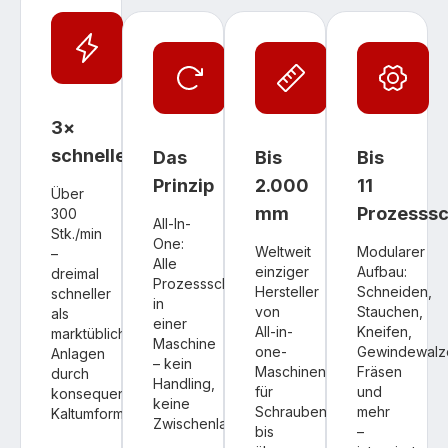
3×
schneller
Das
Bis
Bis
Prinzip
2.000
11
Über
mm
Prozesssc
300
All-In-
Stk./min
One:
Weltweit
Modularer
–
Alle
einziger
Aufbau:
dreimal
Prozessschritte
Hersteller
Schneiden,
schneller
in
von
Stauchen,
als
einer
All-in-
Kneifen,
marktübliche
Maschine
one-
Gewindewalz
Anlagen
– kein
Maschinen
Fräsen
durch
Handling,
für
und
konsequente
keine
Schrauben
mehr
Kaltumformung.
Zwischenlagerung.
bis
–