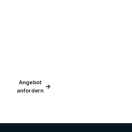
Schraubenmaschinen?
Ob Standard- oder Sonderschraube jede
Maschine wird individuell auf Ihre
Produkte zugeschnitten. Kontaktieren Sie
uns für eine persönliche Beratung.
Angebot
+49 (0)2404
anfordern
551289-0