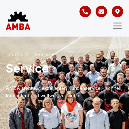
Startseite
Service
Service
AMBA steht für exzellenten Kundenservice – schnell,
kompetent und weltweit verfügbar