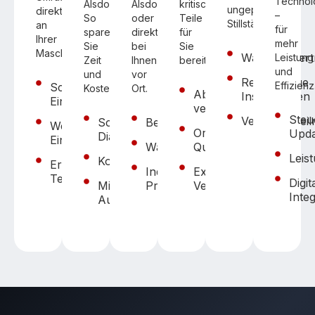
Technol
Alsdorf.
Alsdorf
kritischen
ungeplante
direkt
–
So
oder
Teile
Stillstände.
an
für
sparen
direkt
für
Ihrer
mehr
Sie
bei
Sie
Maschine.
Wartungsvert
Leistung
Zeit
Ihnen
bereit.
und
und
vor
Regelmäßige
Effizienz
Schnelle
Kosten.
Ort.
Ab Lager
Inspektionen
Einsatzzeiten
verfügbar
Steu
Verschleißte
Schnelle
Bedienertraining
Weltweiter
Original-
Upda
Diagnose
Einsatz
Wartungsschulung
Qualität
Leis
Kosteneffizient
Erfahrene
Individuelle
Express-
Techniker
Digit
Minimale
Programme
Versand
Inte
Ausfallzeiten