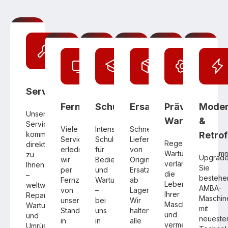
Servicetechniker
Fernwartung
Schulungen
Ersatzteile
Präventive
Moder
Unsere
Wartung
&
Servicetechniker
Viele
Intensive
Schnelle
kommen
Retrof
Serviceaufgaben
Schulungen
Lieferung
Regelmäßige
direkt
erledigen
für
von
Wartungsprogram
zu
Upgrad
wir
Bediener
Original-
verlängern
Ihnen
Sie
per
und
Ersatzteilen
die
–
bestehe
Fernzugriff
Wartungspersonal
ab
Lebensdauer
weltweit.
AMBA-
von
–
Lager.
Ihrer
Reparaturen,
Maschin
unserem
bei
Wir
Maschinen
Wartungen
mit
Standort
uns
halten
und
und
neueste
in
in
alle
vermeiden
Umrüstungen