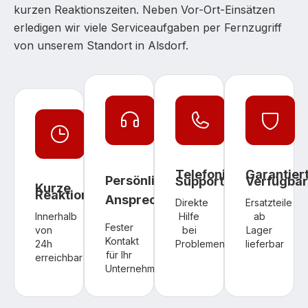
kurzen Reaktionszeiten. Neben Vor-Ort-Einsätzen
erledigen wir viele Serviceaufgaben per Fernzugriff
von unserem Standort in Alsdorf.
Telefonischer
Garantier
Persönlicher
Support
Verfügbar
Kurze
Reaktionszeiten
Ansprechpartner
Direkte
Ersatzteile
Innerhalb
Hilfe
ab
Fester
von
bei
Lager
Kontakt
24h
Problemen
lieferbar
für Ihr
erreichbar
Unternehmen